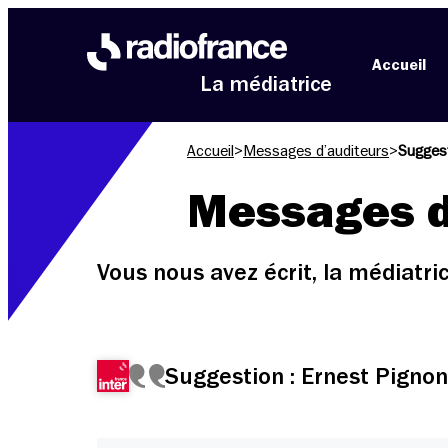
Aller au menu
Aller au contenu
Aller au pied de page
Accueil
La médiatrice
Accueil
>
Messages d’auditeurs
>
Suggest
Messages d
Vous nous avez écrit, la médiatr
Suggestion : Ernest Pignon