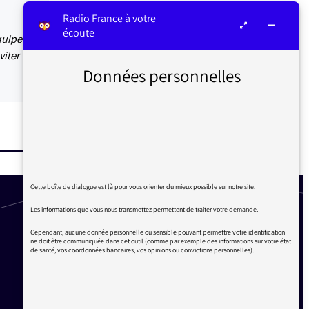
Radio France à votre
écoute
quipe
viter
Données personnelles
Cette boîte de dialogue est là pour vous orienter du mieux possible sur notre site.
Les informations que vous nous transmettez permettent de traiter votre demande.
Cependant, aucune donnée personnelle ou sensible pouvant permettre votre identification
ne doit être communiquée dans cet outil (comme par exemple des informations sur votre état
de santé, vos coordonnées bancaires, vos opinions ou convictions personnelles).