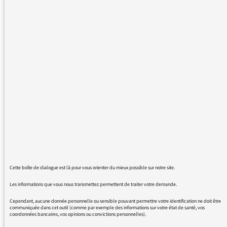
Pourrait-on simplifier l´accès aux émissions
que l´on veut réécouter, le 5/1/16 vers 14h j
´ai voulu réécouter les infos de 12:30 sur
France Culture, j´ai perdu au moins 15
minutes sans y parvenir d´ailleurs.
Sur toutes les autres radios et TV on clique
sur le nom de l´émission et on l´entend .
Alors positiver et simplifier en 2016!
Merci d´avance
Une auditrice depuis plus de 40 ans!
Cette boîte de dialogue est là pour vous orienter du mieux possible sur notre site.
Les informations que vous nous transmettez permettent de traiter votre demande.
Cependant, aucune donnée personnelle ou sensible pouvant permettre votre identification ne doit être
communiquée dans cet outil (comme par exemple des informations sur votre état de santé, vos
coordonnées bancaires, vos opinions ou convictions personnelles).