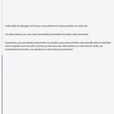
Pour moi, cette information est fausse. J’avais
compris que le sujet du cours était sur les
libertés, quelques jours auparavant.
Cette boîte de dialogue est là pour vous orienter du mieux possible sur notre site.
Les informations que vous nous transmettez permettent de traiter votre demande.
Cependant, aucune donnée personnelle ou sensible pouvant permettre votre identification ne doit être
REVENIR AUX MESSAGES
communiquée dans cet outil (comme par exemple des informations sur votre état de santé, vos
coordonnées bancaires, vos opinions ou convictions personnelles).
La médiatrice
VOUS AVEZ UN PROBLÈME DE RÉCEPTION ?
Remplissez l’un de nos formulaires afin que nous puissions vous aider.