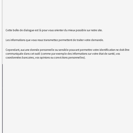
chambre…
Sauf quand je vais en courses, quand je fais
du sport… Bravo 🤗😘
Cette boîte de dialogue est là pour vous orienter du mieux possible sur notre site.
Les informations que vous nous transmettez permettent de traiter votre demande.
Cependant, aucune donnée personnelle ou sensible pouvant permettre votre identification ne doit être
REVENIR AUX MESSAGES
communiquée dans cet outil (comme par exemple des informations sur votre état de santé, vos
coordonnées bancaires, vos opinions ou convictions personnelles).
La médiatrice
VOUS AVEZ UN PROBLÈME DE RÉCEPTION ?
Remplissez l’un de nos formulaires afin que nous puissions vous aider.