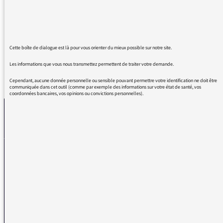
d'énergie qui dépoussière France Inter ... le
moindre de vos sujets est passionnant alors
continuez !
Cette boîte de dialogue est là pour vous orienter du mieux possible sur notre site.
Les informations que vous nous transmettez permettent de traiter votre demande.
REVENIR AUX MESSAGES
Cependant, aucune donnée personnelle ou sensible pouvant permettre votre identification ne doit être
communiquée dans cet outil (comme par exemple des informations sur votre état de santé, vos
coordonnées bancaires, vos opinions ou convictions personnelles).
La médiatrice
VOUS AVEZ UN PROBLÈME DE RÉCEPTION ?
Remplissez l’un de nos formulaires afin que nous puissions vous aider.