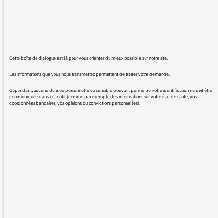
mention spéciale pour Assassin's Creed sans
grande objectivité je l'avoue.
Pourquoi ne pas en faire une sur les bienfaits
du Chocolat Chaud ?
Bonne continuation à toute l'équipe !
Une auditrice qui dit souvent Okech...
Cette boîte de dialogue est là pour vous orienter du mieux possible sur notre site.
Les informations que vous nous transmettez permettent de traiter votre demande.
Cependant, aucune donnée personnelle ou sensible pouvant permettre votre identification ne doit être
communiquée dans cet outil (comme par exemple des informations sur votre état de santé, vos
coordonnées bancaires, vos opinions ou convictions personnelles).
REVENIR AUX MESSAGES
La médiatrice
VOUS AVEZ UN PROBLÈME DE RÉCEPTION ?