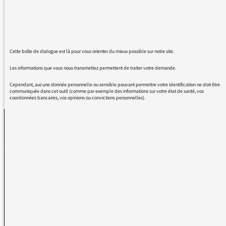
Tout en simplicité, droit dans ses bottes, un
grand ! Ça fait trop du bien !
Merci merci :-))
Cette boîte de dialogue est là pour vous orienter du mieux possible sur notre site.
Les informations que vous nous transmettez permettent de traiter votre demande.
Cependant, aucune donnée personnelle ou sensible pouvant permettre votre identification ne doit être
REVENIR AUX MESSAGES
communiquée dans cet outil (comme par exemple des informations sur votre état de santé, vos
coordonnées bancaires, vos opinions ou convictions personnelles).
La médiatrice
VOUS AVEZ UN PROBLÈME DE RÉCEPTION ?
Remplissez l’un de nos formulaires afin que nous puissions vous aider.