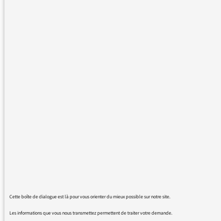
supprimée. Je suis profondément triste, car
cette émission a été mon lien presque exclusif
avec l'actualité en France quand j'étais
expatrié, et je l'ai trouvée largement au dessus
du lot quand je suis récemment rentré en
France. Il ne me restera plus qu'écouter des
emissions et des podcasts étrangers pour
trouver une telle finesse d'analyse. Que se
passe-t-il donc dans la tête des dirigeants de
Radio France ?
30/05/2017 - 10:59
Cette boîte de dialogue est là pour vous orienter du mieux possible sur notre site.
Les informations que vous nous transmettez permettent de traiter votre demande.
Certains auditeurs de France Culture