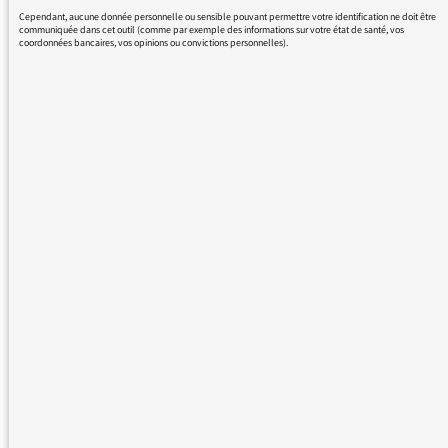
s’inquiètent de messages alarmistes
Cependant, aucune donnée personnelle ou sensible pouvant permettre votre identification ne doit être
communiquée dans cet outil (comme par exemple des informations sur votre état de santé, vos
concernant la « disparition », à la rentrée
coordonnées bancaires, vos opinions ou convictions personnelles).
prochaine, de l’émission « l’Esprit Public » sur
France Culture. Qu’ils soient rassurés, France
Culture aura toujours une émission de débats
d’idées, argumentée et pluraliste, le
dimanche à 11H. Il est normal qu’une radio
fasse évoluer ses programmes, notamment
quand une émission est à l’antenne depuis
1998. Une radio vit dans une société qui
évolue et change ; il serait inconcevable de
rester figé, alors que le monde bouge. Une
réflexion est actuellement menée par la
direction de France Culture afin de maintenir
l’esprit de « l’Esprit public » dans un format,
des voix et des structures renouvelés.
Enfin, certains auditeurs évoquent une
décision arbitraire. Il n’en est rien puisque les