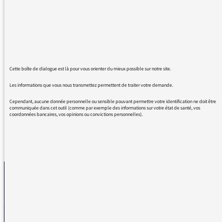
25/01/2016 - 9:19
Cette boîte de dialogue est là pour vous orienter du mieux possible sur notre site.
Les informations que vous nous transmettez permettent de traiter votre demande.
merci pour votre message, nous transmettons
Cependant, aucune donnée personnelle ou sensible pouvant permettre votre identification ne doit être
communiquée dans cet outil (comme par exemple des informations sur votre état de santé, vos
coordonnées bancaires, vos opinions ou convictions personnelles).
REVENIR AUX MESSAGES
La médiatrice