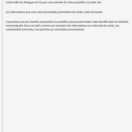
Cette boîte de dialogue est là pour vous orienter du mieux possible sur notre site.
qui a analysé les tics de langage des
journalistes, notamment
Les informations que vous nous transmettez permettent de traiter votre demande.
Cependant, aucune donnée personnelle ou sensible pouvant permettre votre identification ne doit être
communiquée dans cet outil (comme par exemple des informations sur votre état de santé, vos
coordonnées bancaires, vos opinions ou convictions personnelles).