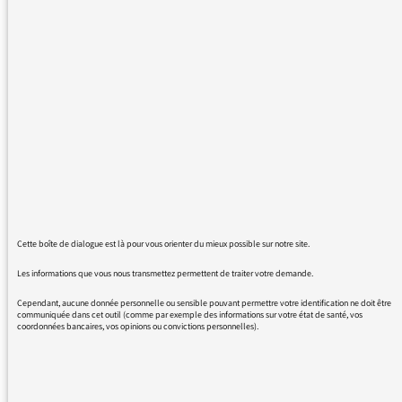
- à quel moment le faire?
- et comment: taille progressive ou pas, autres
conseils...
Comment désherber notre grande cour qui se
couvre d'herbes et de mousses verdassses et
marronnnasses, pas belles du tout!... depuis
que je n'utilise plus les redoutables
désherbants
Cette boîte de dialogue est là pour vous orienter du mieux possible sur notre site.
Les informations que vous nous transmettez permettent de traiter votre demande.
Cependant, aucune donnée personnelle ou sensible pouvant permettre votre identification ne doit être
communiquée dans cet outil (comme par exemple des informations sur votre état de santé, vos
coordonnées bancaires, vos opinions ou convictions personnelles).
12/02/2016 - 8:37