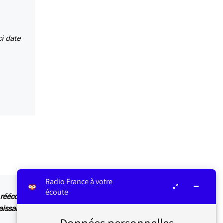
i date
Radio France à votre
écoute
réécoute est possible
aissance/le-leviathan-de-thomas-hobbes-14-
Données personnelles