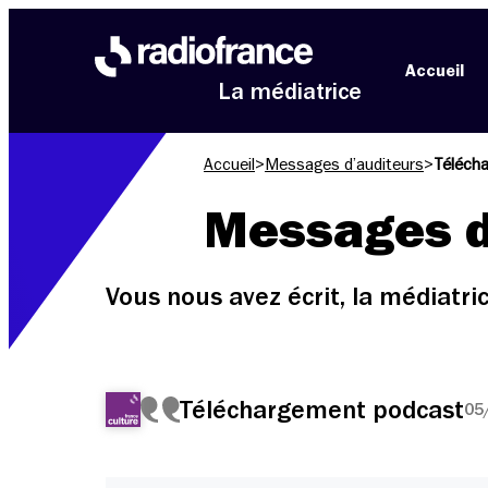
Aller au menu
Aller au contenu
Aller au pied de page
Accueil
La médiatrice
Accueil
>
Messages d’auditeurs
>
Téléch
Messages d
Vous nous avez écrit, la médiatr
Téléchargement podcast
05