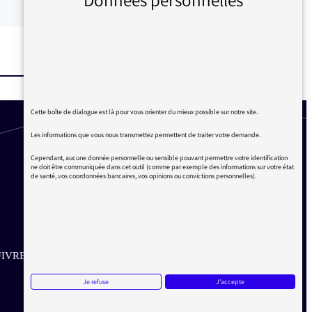
Cette boîte de dialogue est là pour vous orienter du mieux possible sur notre site.
Les informations que vous nous transmettez permettent de traiter votre demande.
Cependant, aucune donnée personnelle ou sensible pouvant permettre votre identification
ne doit être communiquée dans cet outil (comme par exemple des informations sur votre état
de santé, vos coordonnées bancaires, vos opinions ou convictions personnelles).
IVRE SUR LES RÉSEAUX
Je refuse
J'accepte
Aller sur la page Twitter de la Médiatrice
Aller sur la page Facebook de la Médiatrice
Aller sur la page Instagram de la Médiatrice