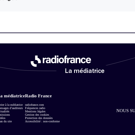
La médiatrice
a médiatrice
Radio France
rire à la médiatrice
radiofrance.com
ssages d’auditeurs
Fréquences radio
NOUS SU
tualités
Mentions légales
missions
Gestion des cookies
déos
Protection des données
an du site
Accessibilité : non-conforme