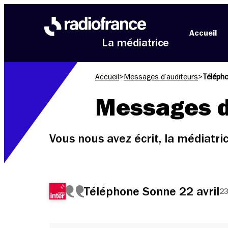
Aller au menu
Aller au contenu
Aller au pied de page
Accueil
La médiatrice
Accueil
>
Messages d’auditeurs
>
Télépho
Messages d
Vous nous avez écrit, la médiatr
Téléphone Sonne 22 avril
23