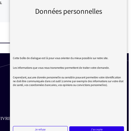
s.
Données personnelles
Cette boîte de dialogue est là pour vous orienter du mieux possible sur notre site.
Les informations que vous nous transmettez permettent de traiter votre demande.
Cependant, aucune donnée personnelle ou sensible pouvant permettre votre identification
ne doit être communiquée dans cet outil (comme par exemple des informations sur votre état
de santé, vos coordonnées bancaires, vos opinions ou convictions personnelles).
IVRE SUR LES RÉSEAUX
Je refuse
J'accepte