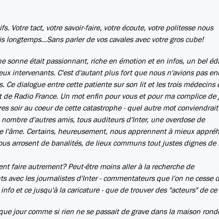
. Votre tact, votre savoir-faire, votre écoute, votre politesse nous
s longtemps...Sans parler de vos cavales avec votre gros cube!
one sonne était passionnant, riche en émotion et en infos, un bel édi
eux intervenants. C'est d'autant plus fort que nous n'avions pas en
 Ce dialogue entre cette patiente sur son lit et les trois médecins 
et de Radio France. Un mot enfin pour vous et pour ma complice de 
res soir au coeur de cette catastrophe - quel autre mot conviendrait
ombre d'autres amis, tous auditeurs d'Inter, une overdose de
 de l'âme. Certains, heureusement, nous apprennent à mieux appré
us arrosent de banalités, de lieux communs tout justes dignes de
t faire autrement? Peut-être moins aller à la recherche de
 avec les journalistes d'Inter - commentateurs que l'on ne cesse d
nfo et ce jusqu'à la caricature - que de trouver des "acteurs" de c
haque jour comme si rien ne se passait de grave dans la maison rond