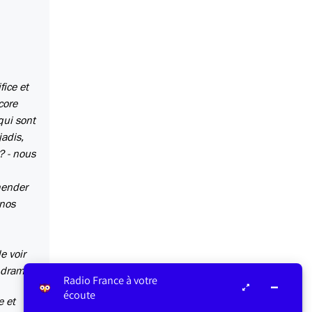
fice et
core
qui sont
jadis,
? - nous
hender
 nos
e voir
e drame.
Radio France à votre
écoute
e et