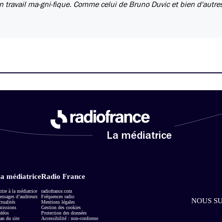
- un travail ma-gni-fique. Comme celui de Bruno Duvic et bien d'autre
La médiatrice
a médiatrice
Radio France
rire à la médiatrice
radiofrance.com
ssages d’auditeurs
Fréquences radio
NOUS SU
tualités
Mentions légales
missions
Gestion des cookies
déos
Protection des données
an du site
Accessibilité : non-conforme