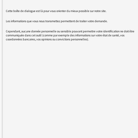
Ni pourquoi le gouvernement a agi de la sorte!
Il est rare que je ne sois pas satisfaite de mon
Cette boîte de dialogue est là pour vous orienter du mieux possible sur notre site.
écoute de France inter
Les informations que vous nous transmettez permettent de traiter votre demande.
Ce soir c'est le cas .
Sylvie Ghemmouri-Marchand
Cependant, aucune donnée personnelle ou sensible pouvant permettre votre identification ne doit être
communiquée dans cet outil (comme par exemple des informations sur votre état de santé, vos
coordonnées bancaires, vos opinions ou convictions personnelles).
27/05/2016 - 9:20
Nicolas Demorand vous répond :
« Merci pour votre interpellation. J’ai insisté à
deux reprises en début d’émission pour que
Thierry Mandon dise précisément ce qu’il en
était. Sa toute première intervention, au tout
début donc de l’émission, est technique et