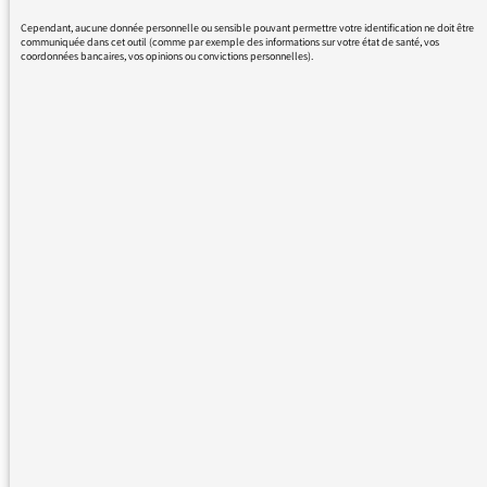
Cordialement
Gérard Balivet
Cependant, aucune donnée personnelle ou sensible pouvant permettre votre identification ne doit être
communiquée dans cet outil (comme par exemple des informations sur votre état de santé, vos
coordonnées bancaires, vos opinions ou convictions personnelles).
30/08/2016 - 11:11
Nous vous remercions de votre message. Il a
été lu par le médiateur et transmis au service
concerné par vos questions ou vos réactions.
Même sans réponse personnelle de notre
part, de nombreuses contributions sont
relayées sur les antennes de France Inter,
France Info et France Culture dans les Rendez-
vous du médiateur ou dans Les infos du
médiateur, lettre hebdomadaire destinée à