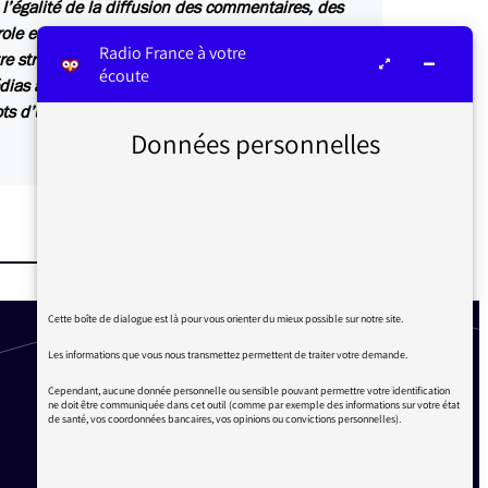
 l’égalité de la diffusion des commentaires, des
arole et d’antenne dans des conditions de
Radio France à votre
e strictement identiques entre tous. Des spots
écoute
ias audiovisuels publics durant cette période.
ots d’une minute trente et huit de trois minutes
Données personnelles
Cette boîte de dialogue est là pour vous orienter du mieux possible sur notre site.
Les informations que vous nous transmettez permettent de traiter votre demande.
Cependant, aucune donnée personnelle ou sensible pouvant permettre votre identification
ne doit être communiquée dans cet outil (comme par exemple des informations sur votre état
de santé, vos coordonnées bancaires, vos opinions ou convictions personnelles).