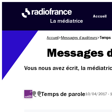
Aller au menu
Aller au contenu
Aller au pied de page
Accueil
La médiatrice
Accueil
>
Messages d’auditeurs
>
Temps 
Messages d
Vous nous avez écrit, la médiatr
Temps de parole
10/04/2017 - 