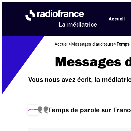
Aller au menu
Aller au contenu
Aller au pied de page
Accueil
La médiatrice
Accueil
>
Messages d’auditeurs
>
Temps d
Messages d
Vous nous avez écrit, la médiatr
Temps de parole sur Franc