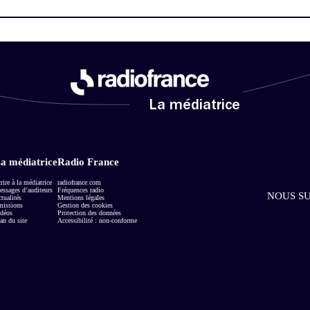
La médiatrice
a médiatrice
Radio France
rire à la médiatrice
radiofrance.com
ssages d’auditeurs
Fréquences radio
NOUS SU
tualités
Mentions légales
missions
Gestion des cookies
déos
Protection des données
an du site
Accessibilité : non-conforme