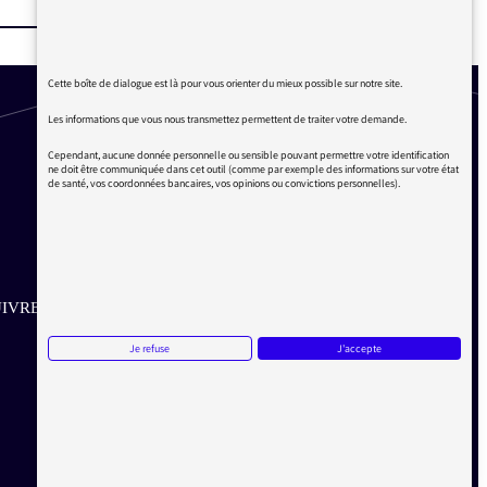
Cette boîte de dialogue est là pour vous orienter du mieux possible sur notre site.
Les informations que vous nous transmettez permettent de traiter votre demande.
Cependant, aucune donnée personnelle ou sensible pouvant permettre votre identification
ne doit être communiquée dans cet outil (comme par exemple des informations sur votre état
de santé, vos coordonnées bancaires, vos opinions ou convictions personnelles).
IVRE SUR LES RÉSEAUX
Je refuse
J'accepte
Aller sur la page Twitter de la Médiatrice
Aller sur la page Facebook de la Médiatrice
Aller sur la page Instagram de la Médiatrice