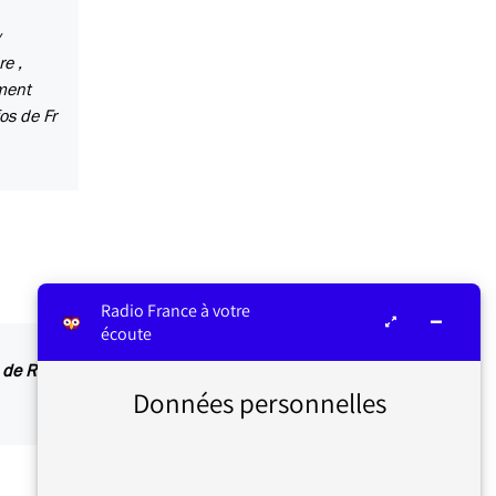
y
re ,
ement
os de Fr
Radio France à votre
écoute
de Radio France, tous les courants d’opinion
Données personnelles