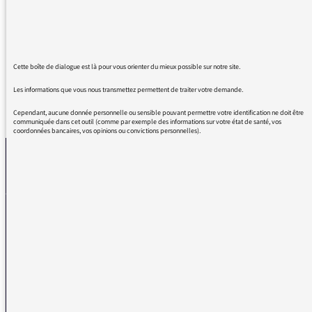
du Sud. Il s'agit de Tramontane et non de
Tramontagne.
Merci d'éradiquer l'erreur définitivement.
Cette boîte de dialogue est là pour vous orienter du mieux possible sur notre site.
Les informations que vous nous transmettez permettent de traiter votre demande.
REVENIR AUX MESSAGES
Cependant, aucune donnée personnelle ou sensible pouvant permettre votre identification ne doit être
communiquée dans cet outil (comme par exemple des informations sur votre état de santé, vos
coordonnées bancaires, vos opinions ou convictions personnelles).
La médiatrice
VOUS AVEZ UN PROBLÈME DE RÉCEPTION ?
Remplissez l’un de nos formulaires afin que nous puissions vous aider.