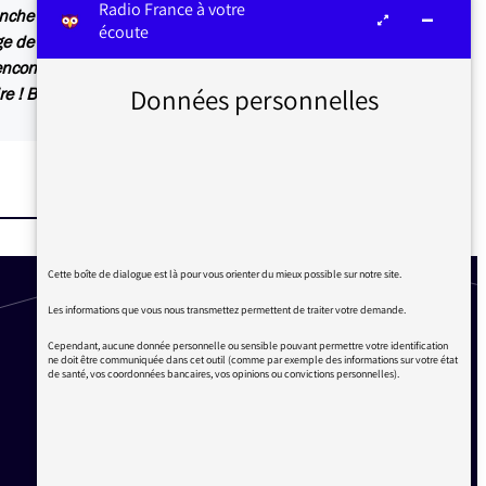
Radio France à votre
nche à 16h produit par Aurélie Luneau. Vous
écoute
 de l’émission : « Je pars cultiver des céréales
 rencontrant des centaines de personnes
Données personnelles
ire ! Bonne continuation, Ruth Stégassy. »
Cette boîte de dialogue est là pour vous orienter du mieux possible sur notre site.
Les informations que vous nous transmettez permettent de traiter votre demande.
Cependant, aucune donnée personnelle ou sensible pouvant permettre votre identification
ne doit être communiquée dans cet outil (comme par exemple des informations sur votre état
de santé, vos coordonnées bancaires, vos opinions ou convictions personnelles).