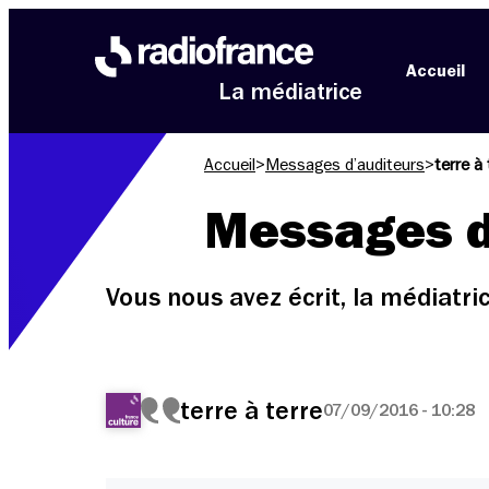
Aller au menu
Aller au contenu
Aller au pied de page
Accueil
La médiatrice
Accueil
>
Messages d’auditeurs
>
terre à 
Messages d
Vous nous avez écrit, la médiatr
terre à terre
07/09/2016 - 10:28