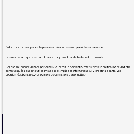
mots anglais que le commun des mortels.
Quand vous faites l'effort de prononcer des
mots anglais comme les Anglais, j'applaudis,
mais lorsque la prononciation est fausse...
Bref, revenons à nos moutons.
Cette boîte de dialogue est là pour vous orienter du mieux possible sur notre site.
"The Guardian" se prononce +/- comme GARE
+ DYǝNN, en symboles phonétiques ('gɑ:diǝn).
Les informations que vous nous transmettez permettent de traiter votre demande.
Vous constaterez qu'il n'y a pas de W/U entre
Cependant, aucune donnée personnelle ou sensible pouvant permettre votre identification ne doit être
le G et le W.
communiquée dans cet outil (comme par exemple des informations sur votre état de santé, vos
coordonnées bancaires, vos opinions ou convictions personnelles).
REVENIR AUX MESSAGES