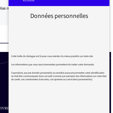
élas mis
Données personnelles
Cette boîte de dialogue est là pour vous orienter du mieux possible sur notre site.
Les informations que vous nous transmettez permettent de traiter votre demande.
Cependant, aucune donnée personnelle ou sensible pouvant permettre votre identification
ne doit être communiquée dans cet outil (comme par exemple des informations sur votre état
de santé, vos coordonnées bancaires, vos opinions ou convictions personnelles).
IVRE SUR LES RÉSEAUX