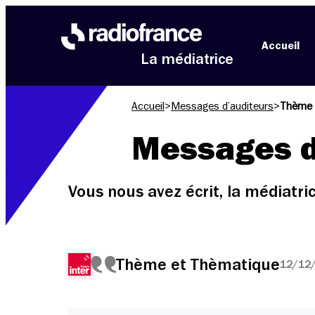
Aller au menu
Aller au contenu
Aller au pied de page
Accueil
La médiatrice
Accueil
>
Messages d’auditeurs
>
Thème 
Messages d
Vous nous avez écrit, la médiatr
Thème et Thèmatique
12/12/