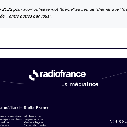
 2022 pour avoir utilisé le mot "thème" au lieu de "thématique" (h
e... entre autres par vous).
La médiatrice
a médiatrice
Radio France
rire à la médiatrice
radiofrance.com
ssages d’auditeurs
Fréquences radio
NOUS SU
tualités
Mentions légales
missions
Gestion des cookies