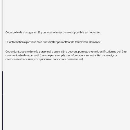
à vos invités d'éviter d'inclure DU COUP
quasiment à chaque phrase (et même des
VOILA si possible).
Je n'en peux plus, je perds l'appétit, je n'en
dors plus, ma vie est devenue un enfer.
Cette boîte de dialogue est là pour vous orienter du mieux possible sur notre site.
Les informations que vous nous transmettez permettent de traiter votre demande.
Cependant, aucune donnée personnelle ou sensible pouvant permettre votre identification ne doit être
communiquée dans cet outil (comme par exemple des informations sur votre état de santé, vos
coordonnées bancaires, vos opinions ou convictions personnelles).
REVENIR AUX MESSAGES
La médiatrice
VOUS AVEZ UN PROBLÈME DE RÉCEPTION ?
Remplissez l’un de nos formulaires afin que nous puissions vous aider.