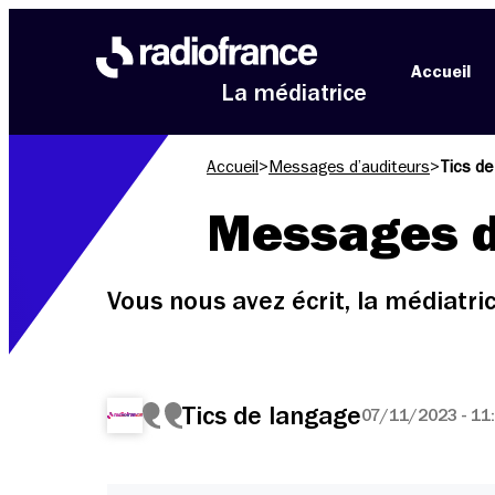
Aller au menu
Aller au contenu
Aller au pied de page
Accueil
La médiatrice
Accueil
>
Messages d’auditeurs
>
Tics de
Messages d
Vous nous avez écrit, la médiatr
Tics de langage
07/11/2023 - 11