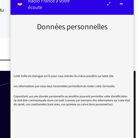
Radio France à votre
écoute
du
Données personnelles
Cette boîte de dialogue est là pour vous orienter du mieux possible sur notre site.
Les informations que vous nous transmettez permettent de traiter votre demande.
Cependant, aucune donnée personnelle ou sensible pouvant permettre votre identification
ne doit être communiquée dans cet outil (comme par exemple des informations sur votre état
de santé, vos coordonnées bancaires, vos opinions ou convictions personnelles).