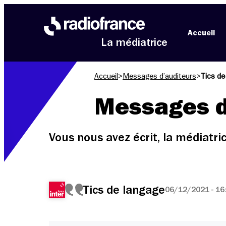
Aller au menu
Aller au contenu
Aller au pied de page
Accueil
La médiatrice
Accueil
>
Messages d’auditeurs
>
Tics de
Messages d
Vous nous avez écrit, la médiatr
Tics de langage
06/12/2021 - 16