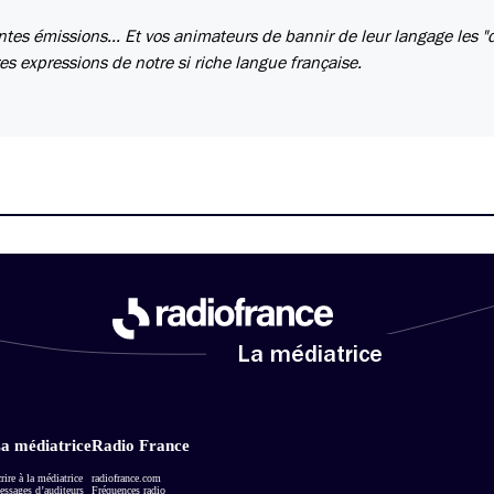
entes émissions... Et vos animateurs de bannir de leur langage les "
es expressions de notre si riche langue française.
La médiatrice
a médiatrice
Radio France
rire à la médiatrice
radiofrance.com
ssages d’auditeurs
Fréquences radio