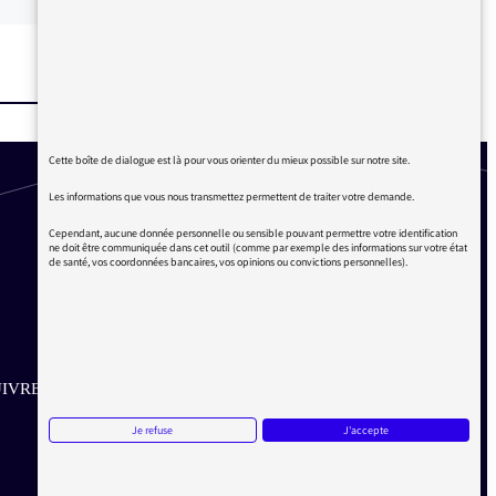
Cette boîte de dialogue est là pour vous orienter du mieux possible sur notre site.
Les informations que vous nous transmettez permettent de traiter votre demande.
Cependant, aucune donnée personnelle ou sensible pouvant permettre votre identification
ne doit être communiquée dans cet outil (comme par exemple des informations sur votre état
de santé, vos coordonnées bancaires, vos opinions ou convictions personnelles).
IVRE SUR LES RÉSEAUX
Je refuse
J'accepte
Aller sur la page Twitter de la Médiatrice
Aller sur la page Facebook de la Médiatrice
Aller sur la page Instagram de la Médiatrice