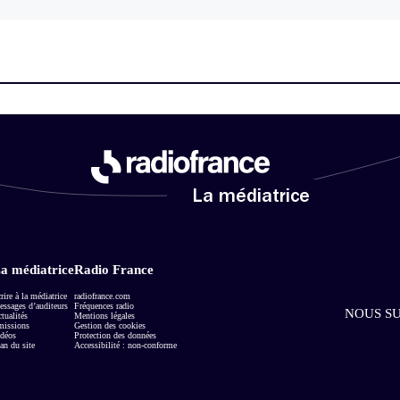
La médiatrice
a médiatrice
Radio France
rire à la médiatrice
radiofrance.com
ssages d’auditeurs
Fréquences radio
NOUS SU
tualités
Mentions légales
missions
Gestion des cookies
déos
Protection des données
an du site
Accessibilité : non-conforme