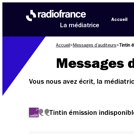
Aller au menu
Aller au contenu
Aller au pied de page
Accueil
La médiatrice
Accueil
>
Messages d’auditeurs
>
Tintin 
Messages d
Vous nous avez écrit, la médiatr
Tintin émission indisponibl