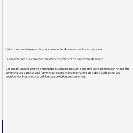
américaine diffusée le 8 octobre 2016 à 5h55.
Avec mes remerciements.
10/10/2016 - 9:35
Cette boîte de dialogue est là pour vous orienter du mieux possible sur notre site.
Les informations que vous nous transmettez permettent de traiter votre demande.
Il s’agissait de Gentle On My Mind de Seasick
Cependant, aucune donnée personnelle ou sensible pouvant permettre votre identification ne doit être
communiquée dans cet outil (comme par exemple des informations sur votre état de santé, vos
Steve
coordonnées bancaires, vos opinions ou convictions personnelles).
REVENIR AUX MESSAGES