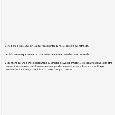
18 avril. pendant le replay des Informés.
Merci.
18/04/2017 - 11:23
Cette boîte de dialogue est là pour vous orienter du mieux possible sur notre site.
Les informations que vous nous transmettez permettent de traiter votre demande.
Cependant, aucune donnée personnelle ou sensible pouvant permettre votre identification ne doit être
BO FILM : UNE FEMME POUR SOULEYMANE
communiquée dans cet outil (comme par exemple des informations sur votre état de santé, vos
coordonnées bancaires, vos opinions ou convictions personnelles).
PAR : MASSA THIONO
REVENIR AUX MESSAGES