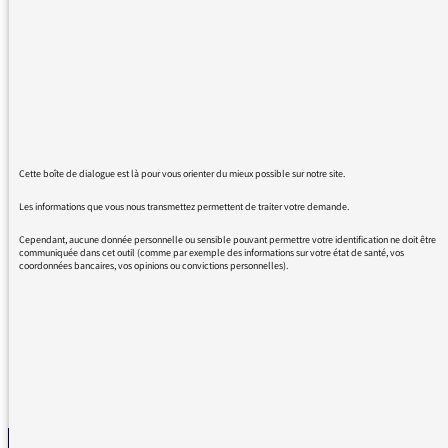
Bonjour je souhaiterais connaître le titre de la
musique du générique du signes des temps.
Merci
Cette boîte de dialogue est là pour vous orienter du mieux possible sur notre site.
03/05/2021 - 10:10
Les informations que vous nous transmettez permettent de traiter votre demande.
Cependant, aucune donnée personnelle ou sensible pouvant permettre votre identification ne doit être
communiquée dans cet outil (comme par exemple des informations sur votre état de santé, vos
coordonnées bancaires, vos opinions ou convictions personnelles).
il s’agit de Il s’agit de Intro – The XX
REVENIR AUX MESSAGES