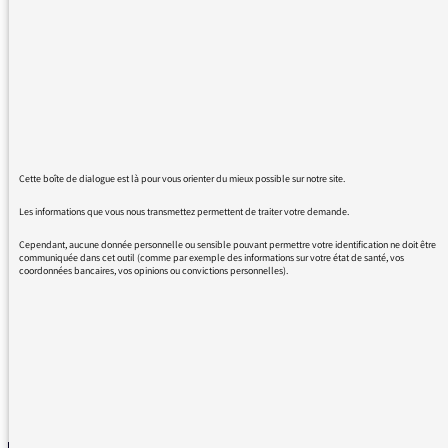
Samedi 10 Juin 2017 à 0H40
Merci d'avance
12/06/2017 - 12:01
Cette boîte de dialogue est là pour vous orienter du mieux possible sur notre site.
Les informations que vous nous transmettez permettent de traiter votre demande.
Cependant, aucune donnée personnelle ou sensible pouvant permettre votre identification ne doit être
BO FILM : TALONS AIGUILLE
communiquée dans cet outil (comme par exemple des informations sur votre état de santé, vos
coordonnées bancaires, vos opinions ou convictions personnelles).
TITRE : PIENSA ME
REVENIR AUX MESSAGES