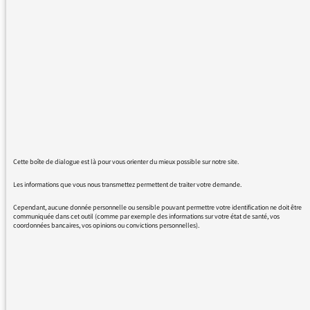
morceaux passes juste avant la rediffusion de
l'émission "le temps d'un bivouac" dans la
nuit du mercredi 5 juillet au jeudi 6 juillet.
Merci d'avance.
07/07/2017 - 10:39
Cette boîte de dialogue est là pour vous orienter du mieux possible sur notre site.
Les informations que vous nous transmettez permettent de traiter votre demande.
voici les titres diffusés
Cependant, aucune donnée personnelle ou sensible pouvant permettre votre identification ne doit être
communiquée dans cet outil (comme par exemple des informations sur votre état de santé, vos
coordonnées bancaires, vos opinions ou convictions personnelles).
* Babx & Archie Shepp : « Omaya (Part. III) »
* BCUC (Bantu Continua Uhuru Conscious) :
« Yinde »