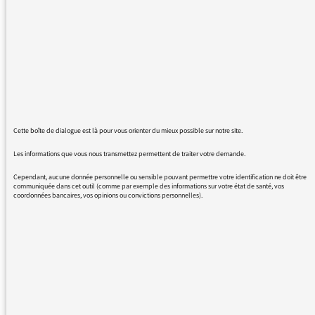
surtout que Rebecca Manzoni fasse partie de
la nouvelle grille de la rentrée !!! et merci pour
cette nouvelle formule et cette première partie
avec les points de vue de journalistes
extérieurs, ça s'est fait plusieurs fois sur
France Inter mais ça faisait longtemps, et c'est
toujours intéressant d'élargir le champs de
vison !!
Cette boîte de dialogue est là pour vous orienter du mieux possible sur notre site.
Merci, Merci et j'espère que l'émission pourra
continuer lorsque Rebecca sera aux
Les informations que vous nous transmettez permettent de traiter votre demande.
commandes du Masque qui est une bonne
Cependant, aucune donnée personnelle ou sensible pouvant permettre votre identification ne doit être
nouvelle également (fidèle auditrice du
communiquée dans cet outil (comme par exemple des informations sur votre état de santé, vos
coordonnées bancaires, vos opinions ou convictions personnelles).
dimanche soir !)
Et vive la radio !!
REVENIR AUX MESSAGES