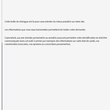
est là pour passer un moment agréable dans
Totémic.
Cette boîte de dialogue est là pour vous orienter du mieux possible sur notre site.
Les informations que vous nous transmettez permettent de traiter votre demande.
REVENIR AUX MESSAGES
Cependant, aucune donnée personnelle ou sensible pouvant permettre votre identification ne doit être
communiquée dans cet outil (comme par exemple des informations sur votre état de santé, vos
coordonnées bancaires, vos opinions ou convictions personnelles).
La médiatrice
VOUS AVEZ UN PROBLÈME DE RÉCEPTION ?
Remplissez l’un de nos formulaires afin que nous puissions vous aider.
Réception FM/DAB