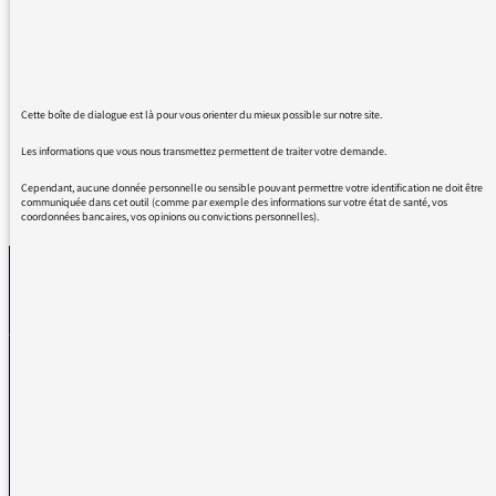
invités, peut-être parce qu’elle les aime ? En
tout cas c’est un plaisir pour moi auditrice
d’entendre ces propos dévoilés dans la
douceur.
Cette boîte de dialogue est là pour vous orienter du mieux possible sur notre site.
Les informations que vous nous transmettez permettent de traiter votre demande.
Cependant, aucune donnée personnelle ou sensible pouvant permettre votre identification ne doit être
REVENIR AUX MESSAGES
communiquée dans cet outil (comme par exemple des informations sur votre état de santé, vos
coordonnées bancaires, vos opinions ou convictions personnelles).
La médiatrice
VOUS AVEZ UN PROBLÈME DE RÉCEPTION ?
Remplissez l’un de nos formulaires afin que nous puissions vous aider.