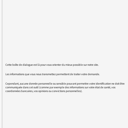
A quand la prochaine saison?
Cordialement,
06/01/2020 - 11:33
Cette boîte de dialogue est là pour vous orienter du mieux possible sur notre site.
Un bonheur de retrouver cette saison 5 de
« 57, rue de Varenne ». Mais c’est l’ultime
Les informations que vous nous transmettez permettent de traiter votre demande.
saison… Vous pouvez recommencer par la
Cependant, aucune donnée personnelle ou sensible pouvant permettre votre identification ne doit être
saison 1, peut-être ?
communiquée dans cet outil (comme par exemple des informations sur votre état de santé, vos
coordonnées bancaires, vos opinions ou convictions personnelles).
Meilleurs voeux et merci de votre fidélité
Florent Latrive
Délégué au numérique France Culture