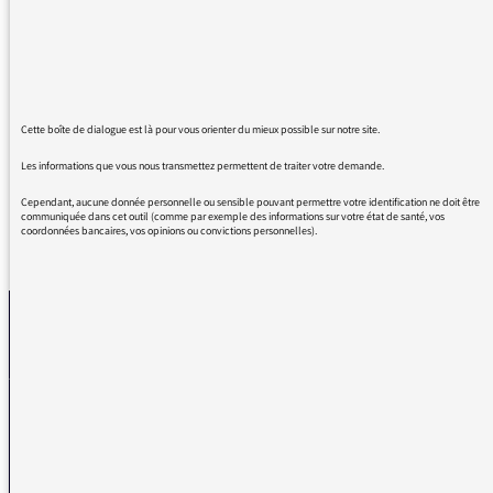
Merci de faire honneur au service public.
Pourvu que ça dure ! En vous souhaitant
d'excellentes vacances (sans doute très
bientôt ?) et surtout un retour en pleine forme
en septembre !
Cette boîte de dialogue est là pour vous orienter du mieux possible sur notre site.
Les informations que vous nous transmettez permettent de traiter votre demande.
Cependant, aucune donnée personnelle ou sensible pouvant permettre votre identification ne doit être
communiquée dans cet outil (comme par exemple des informations sur votre état de santé, vos
coordonnées bancaires, vos opinions ou convictions personnelles).
REVENIR AUX MESSAGES
La médiatrice
VOUS AVEZ UN PROBLÈME DE RÉCEPTION ?