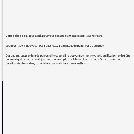
qui ont eu des formes non graves (pas
d'hospitalisation)? On en connait tous. Pour
une fois aussi, ne pas inviter toujours les
mêmes infectiologues avec les mêmes
sempiternels discours qu'on connait par
cœur... merci !
Cette boîte de dialogue est là pour vous orienter du mieux possible sur notre site.
Les informations que vous nous transmettez permettent de traiter votre demande.
Cependant, aucune donnée personnelle ou sensible pouvant permettre votre identification ne doit être
communiquée dans cet outil (comme par exemple des informations sur votre état de santé, vos
coordonnées bancaires, vos opinions ou convictions personnelles).
REVENIR AUX MESSAGES
La médiatrice
VOUS AVEZ UN PROBLÈME DE RÉCEPTION ?