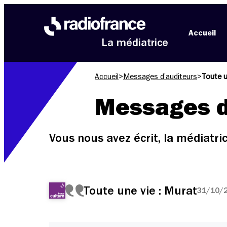
Aller au menu
Aller au contenu
Aller au pied de page
Accueil
La médiatrice
Accueil
>
Messages d’auditeurs
>
Toute u
Messages d
Vous nous avez écrit, la médiatr
Toute une vie : Murat
31/10/2