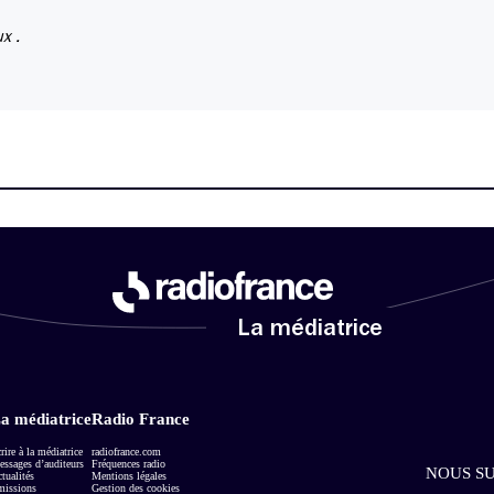
x .
La médiatrice
a médiatrice
Radio France
rire à la médiatrice
radiofrance.com
ssages d’auditeurs
Fréquences radio
NOUS SU
tualités
Mentions légales
missions
Gestion des cookies