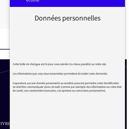
Données personnelles
Cette boîte de dialogue est là pour vous orienter du mieux possible sur notre site.
Les informations que vous nous transmettez permettent de traiter votre demande.
Cependant, aucune donnée personnelle ou sensible pouvant permettre votre identification
ne doit être communiquée dans cet outil (comme par exemple des informations sur votre état
de santé, vos coordonnées bancaires, vos opinions ou convictions personnelles).
IVRE SUR LES RÉSEAUX