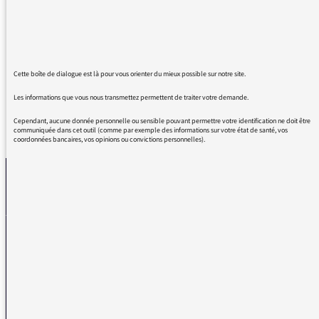
"traçage", "tracer" et "test" plutôt que
systématiquement "tracing", "tracking" et
"testing". Et Autant essayer de préserver notre
langue maternelle.
Cette boîte de dialogue est là pour vous orienter du mieux possible sur notre site.
Les informations que vous nous transmettez permettent de traiter votre demande.
Cependant, aucune donnée personnelle ou sensible pouvant permettre votre identification ne doit être
REVENIR AUX MESSAGES
communiquée dans cet outil (comme par exemple des informations sur votre état de santé, vos
coordonnées bancaires, vos opinions ou convictions personnelles).
La médiatrice
VOUS AVEZ UN PROBLÈME DE RÉCEPTION ?
Remplissez l’un de nos formulaires afin que nous puissions vous aider.