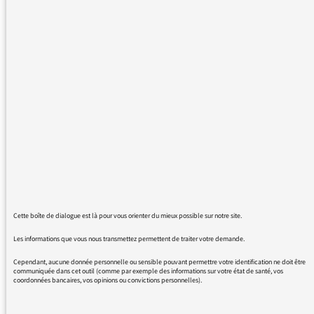
matière de changement climatique. Il en est
malheureusement de même pour les
journalistes.
Si nous voulons réellement changer les
choses les chantiers sont nombreux et
profonds. Or rien ne se fera sans des citoyens
éclairés. Le rôle des journalistes est donc
primordial.
Malheureusement de nombreux média ne
font qu'effleurer ces problématiques et France
Inter ne fait pas exception. Alors bien sur le
Cette boîte de dialogue est là pour vous orienter du mieux possible sur notre site.
sujet est traité, le rapport du GIEC cité
Les informations que vous nous transmettez permettent de traiter votre demande.
régulièrement, etc ... Mais il manque
cruellement de mise en perspective sur de
Cependant, aucune donnée personnelle ou sensible pouvant permettre votre identification ne doit être
communiquée dans cet outil (comme par exemple des informations sur votre état de santé, vos
nombreux sujet.
coordonnées bancaires, vos opinions ou convictions personnelles).
Par exemple ce matin après un sujet sur les