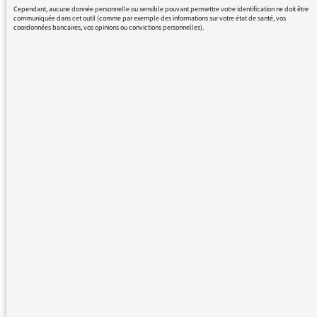
non par le Gouvernement mais par le Tribunal
Cependant, aucune donnée personnelle ou sensible pouvant permettre votre identification ne doit être
constitutionnel, en raison notamment de
communiquée dans cet outil (comme par exemple des informations sur votre état de santé, vos
coordonnées bancaires, vos opinions ou convictions personnelles).
toutes les irrégularités s'étant produites lors
du vote des 6 et 7 septembre au Parlement
catalan, vote pour décider la tenue du
référendum
On a également beaucoup mis en avant le
dialogue proposé par Puigdemont et refusé
par Rajoy, sans jamais préciser que
Puigdemont voulait dialoguer seulement des
conditions de mise en place de
l'indépendance.
On pourrait multiplier les exemples. Certes il y
a eu des moments d'analyse plus approfondie
comme avec Benoît Pellistrandi, mais les
auditeurs qui n'écoutent que les journaux du
matin ont une information partielle et
partiale.
J'attendais mieux du service public.