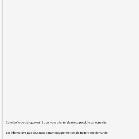
marquée envers les séparatistes catalans. Par
exemple, pour rendre compte de la
manifestation du samedi 21 octobre, la parole
est seulement donnée aux manifestants sans
que celle-ci soit remise en contexte par le
journaliste. Le chiffre de participation donné
(450 000) est celui fourni par la police
municipale (mais à aucun moment, il n'est dit
que cette police est largement acquise à la
cause indépendantiste); on aurait pu attendre
des journalistes qu'ils mentionnent aussi le
chiffre de participation fourni par la Societat
Civil Catalana (Association qui est seulement
de 85 000 participants.
A propos du référendum du 1er Octobre, on a
d'abord dit qu'il était jugé illégal par Madrid,
Cette boîte de dialogue est là pour vous orienter du mieux possible sur notre site.
laissant ainsi entendre qu'il s'agissait d'une
opinion relative, alors qu'il avait été interdit,
Les informations que vous nous transmettez permettent de traiter votre demande.