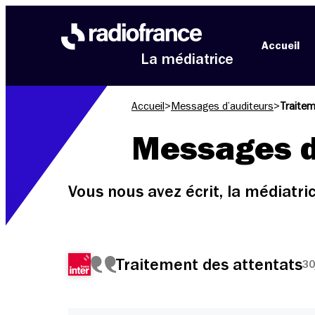
Aller au menu
Aller au contenu
Aller au pied de page
Accueil
La médiatrice
Accueil
>
Messages d’auditeurs
>
Traitem
Messages d
Vous nous avez écrit, la médiatr
Traitement des attentats
30