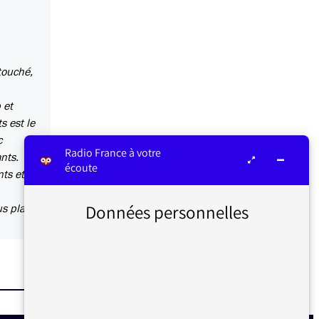
touché,
 et
s est le
c
Radio France à votre
nts.
écoute
ts et
Données personnelles
s plaît.