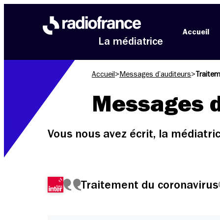
Aller au menu
Aller au contenu
Aller au pied de page
Accueil
La médiatrice
Accueil
>
Messages d’auditeurs
>
Traitem
Messages d
Vous nous avez écrit, la médiatr
Traitement du coronavirus