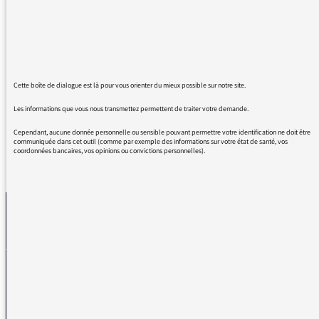
sont dures et j'ai besoin de rire pour tenir.
Il est évident qu'il serait idiot et dangereux de
réunir les équipes pour faire les émissions sur
place... mais par pitié, faites travailler vos
humoristes, par soutien pour les soignants.
On a besoin de vous pour tenir.
Cette boîte de dialogue est là pour vous orienter du mieux possible sur notre site.
Les informations que vous nous transmettez permettent de traiter votre demande.
Cependant, aucune donnée personnelle ou sensible pouvant permettre votre identification ne doit être
communiquée dans cet outil (comme par exemple des informations sur votre état de santé, vos
coordonnées bancaires, vos opinions ou convictions personnelles).
REVENIR AUX MESSAGES
La médiatrice
VOUS AVEZ UN PROBLÈME DE RÉCEPTION ?