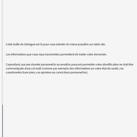
excellente et belle émission très instructive et
agréable pour les références, la
programmation musicale, les explications, les
anecdotes etc..
C'est un moment que j'attends avec
impatience le dimanche quand je n'ai pas
voyagé. J'espère que la direction de France
Cette boîte de dialogue est là pour vous orienter du mieux possible sur notre site.
Culture ne va pas la supprimer.
Les informations que vous nous transmettez permettent de traiter votre demande.
Bravo continuez dans cette voie.
Cependant, aucune donnée personnelle ou sensible pouvant permettre votre identification ne doit être
communiquée dans cet outil (comme par exemple des informations sur votre état de santé, vos
coordonnées bancaires, vos opinions ou convictions personnelles).
REVENIR AUX MESSAGES
La médiatrice