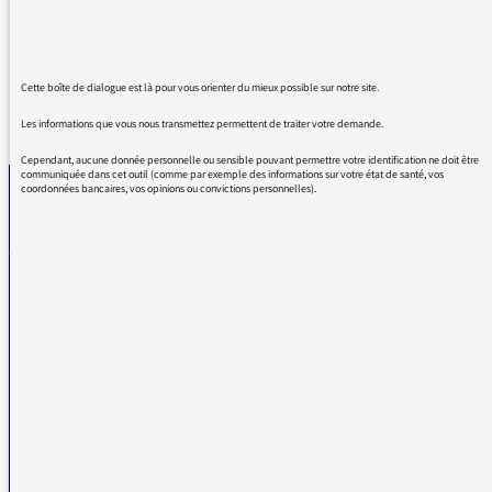
France Inter.
Cette boîte de dialogue est là pour vous orienter du mieux possible sur notre site.
REVENIR AUX MESSAGES
Les informations que vous nous transmettez permettent de traiter votre demande.
Cependant, aucune donnée personnelle ou sensible pouvant permettre votre identification ne doit être
communiquée dans cet outil (comme par exemple des informations sur votre état de santé, vos
coordonnées bancaires, vos opinions ou convictions personnelles).
La médiatrice
VOUS AVEZ UN PROBLÈME DE RÉCEPTION ?
Remplissez l’un de nos formulaires afin que nous puissions vous aider.
Réception FM/DAB