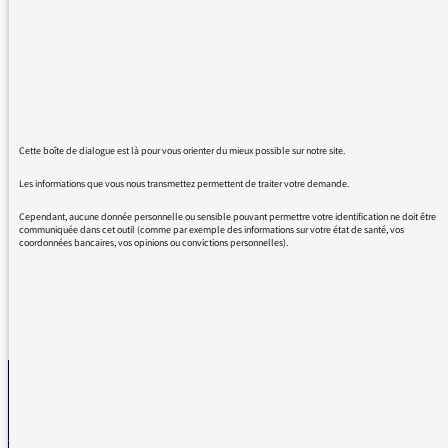
véritablement un grand merci pour votre
professionnalisme, esprit, humour sur la
tranche 7/10 (en ce qui me concerne 6h 45
/8 h).
Merci énormément à Nicolas Demorand pour
son ton et à Mathieu Noël pour me faire
Cette boîte de dialogue est là pour vous orienter du mieux possible sur notre site.
sourire, voire rire 2 mn avant d'attaquer ma
Les informations que vous nous transmettez permettent de traiter votre demande.
journée professionnelle, tout cela n'a pas de
prix !
Cependant, aucune donnée personnelle ou sensible pouvant permettre votre identification ne doit être
communiquée dans cet outil (comme par exemple des informations sur votre état de santé, vos
coordonnées bancaires, vos opinions ou convictions personnelles).
REVENIR AUX MESSAGES