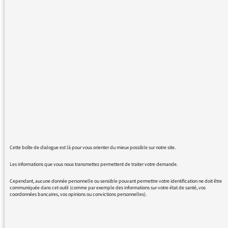
traduisent toujours un état d’esprit commun :
pas de soucis, tout à fait, ok, … écoutez les
mots communs et vous comprendrez le sens
commun.
19/04/2022 - 11:03
Cette boîte de dialogue est là pour vous orienter du mieux possible sur notre site.
Plus de messages pour trop de « du coup » :
Les informations que vous nous transmettez permettent de traiter votre demande.
Cependant, aucune donnée personnelle ou sensible pouvant permettre votre identification ne doit être
communiquée dans cet outil (comme par exemple des informations sur votre état de santé, vos
coordonnées bancaires, vos opinions ou convictions personnelles).