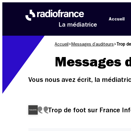
Aller au menu
Aller au contenu
Aller au pied de page
Accueil
La médiatrice
Accueil
>
Messages d’auditeurs
>
Trop de
Messages d
Vous nous avez écrit, la médiatr
Trop de foot sur France Inf