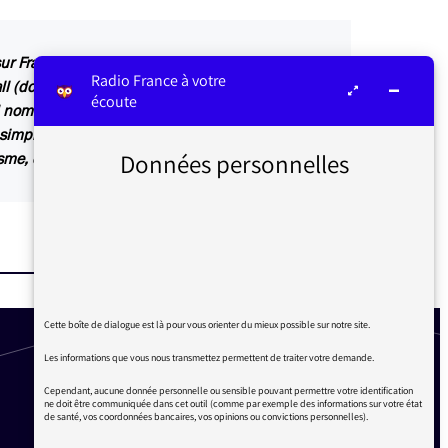
r France Info. Il s’agissait simplement
Radio France à votre
l (dont je fais partie, pour tout vous dire)
écoute
nd nombre de supporteurs… Sur une chaine
t simplement ne pas provoquer l’overdose. Je sais
Données personnelles
me, cela n’existe que pour la parole politique…
Cette boîte de dialogue est là pour vous orienter du mieux possible sur notre site.
Les informations que vous nous transmettez permettent de traiter votre demande.
Cependant, aucune donnée personnelle ou sensible pouvant permettre votre identification
ne doit être communiquée dans cet outil (comme par exemple des informations sur votre état
de santé, vos coordonnées bancaires, vos opinions ou convictions personnelles).