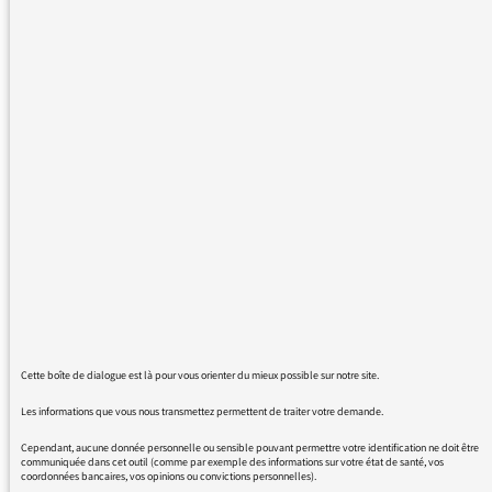
informations suivantes qui malheureusement
arrivent beaucoup trop souvent dans le fait
mais ce qui provoque une grande gên chez
moi c'est la formulation qui est celle pratiquée
systématiquement. en voici unexemple que ce
soit à propos d'attentat ou d'action militaire)
"lors de l'assaut 2 Israëliens ont été tué, 5
Palestiniens abattus". Pourquoi une telle
différence de traitement, Israëliens et
Palestiniens ne sont-ils pas des êtres humains
au même titre les uns que les autres?
Cordialement
Claude Trochaud
Cette boîte de dialogue est là pour vous orienter du mieux possible sur notre site.
Les informations que vous nous transmettez permettent de traiter votre demande.
Cependant, aucune donnée personnelle ou sensible pouvant permettre votre identification ne doit être
communiquée dans cet outil (comme par exemple des informations sur votre état de santé, vos
coordonnées bancaires, vos opinions ou convictions personnelles).