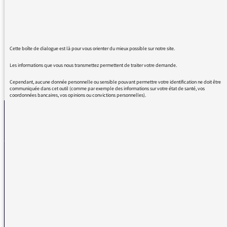
les Ukrainiens, au fait on pourrait dire Kiev à
l'Ukrainienne Kviv, plutôt que Kiev. Merci et
bien amicalement
Cette boîte de dialogue est là pour vous orienter du mieux possible sur notre site.
Les informations que vous nous transmettez permettent de traiter votre demande.
REVENIR AUX MESSAGES
Cependant, aucune donnée personnelle ou sensible pouvant permettre votre identification ne doit être
communiquée dans cet outil (comme par exemple des informations sur votre état de santé, vos
coordonnées bancaires, vos opinions ou convictions personnelles).
La médiatrice
VOUS AVEZ UN PROBLÈME DE RÉCEPTION ?
Remplissez l’un de nos formulaires afin que nous puissions vous aider.